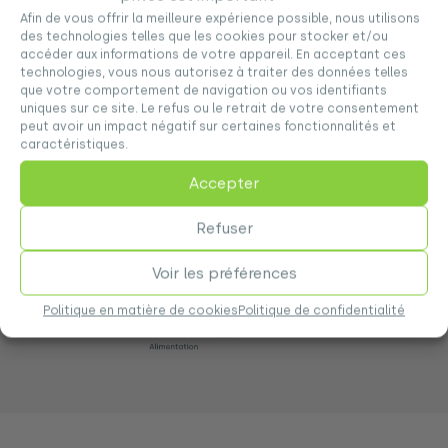
Afin de vous offrir la meilleure expérience possible, nous utilisons
des technologies telles que les cookies pour stocker et/ou
accéder aux informations de votre appareil. En acceptant ces
technologies, vous nous autorisez à traiter des données telles
que votre comportement de navigation ou vos identifiants
uniques sur ce site. Le refus ou le retrait de votre consentement
peut avoir un impact négatif sur certaines fonctionnalités et
caractéristiques.
De plus, nous misons
sur des modèles de
production qui permettent d’améliorer
Accepter
l’efficacité industrielle
sans compromettre ni
la qualité du produit ni la sécurité alimentaire.
Refuser
La durabilité passe également par l’innovation
Voir les préférences
et la capacité à
s’adapter aux nouveaux
besoins
du secteur alimentaire et des
Politique en matière de cookies
Politique de confidentialité
consommateurs.