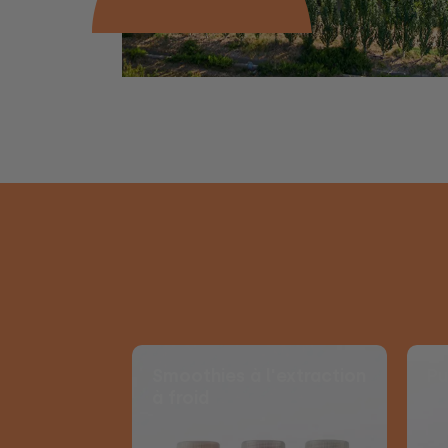
Smoothies à l'extraction
Pu
à froid