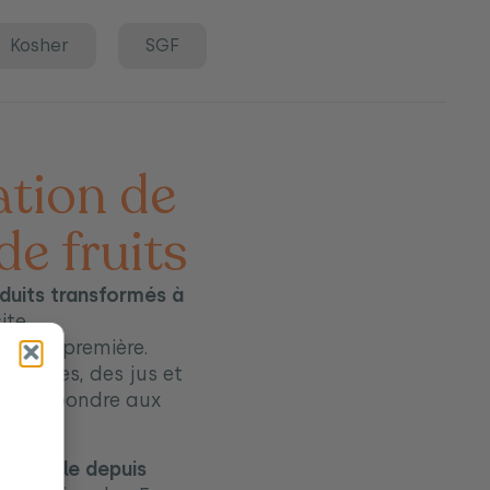
Kosher
SGF
ation de
de fruits
duits transformés à
ite
atière première.
purées, des jus et
pour répondre aux
ité totale depuis