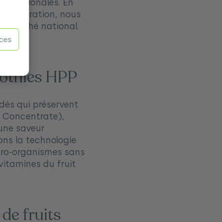
ternationales. En
de maturation, nous
u marché national
nces
oothies HPP
dés qui préservent
 Concentrate),
 une saveur
sons la technologie
icro-organismes sans
 vitamines du fruit
de fruits