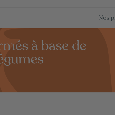
Nos p
rmés à base de
 légumes