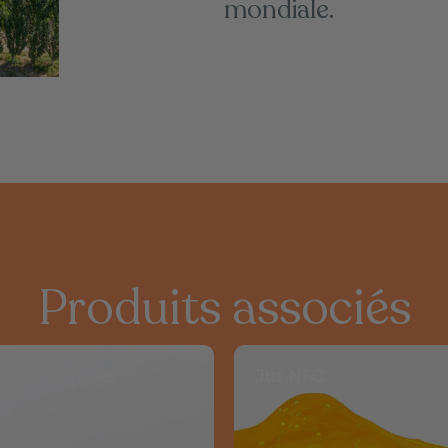
mondiale.
Produits associés
rées de fruits
Jus
NFC