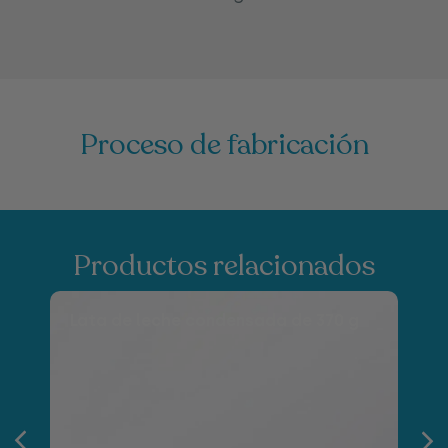
Proceso de fabricación
Productos relacionados
Lata de leche condensada de 370 g
S
4