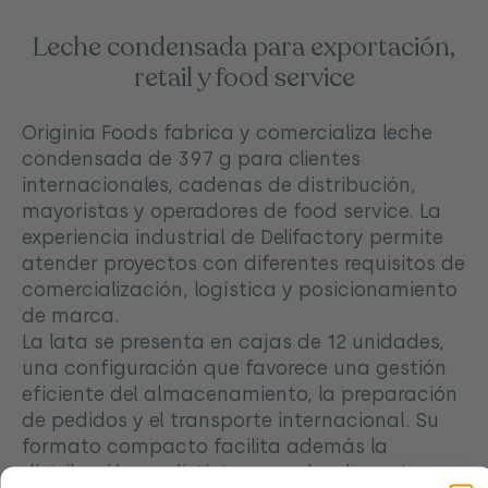
Leche condensada para exportación,
retail y food service
Originia Foods fabrica y comercializa leche
condensada de 397 g para clientes
internacionales, cadenas de distribución,
mayoristas y operadores de food service. La
experiencia industrial de Delifactory permite
atender proyectos con diferentes requisitos de
comercialización, logística y posicionamiento
de marca.
La lata se presenta en cajas de 12 unidades,
una configuración que favorece una gestión
eficiente del almacenamiento, la preparación
de pedidos y el transporte internacional. Su
formato compacto facilita además la
distribución en distintos canales de venta.