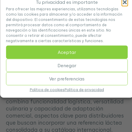
Tu privacidad es importante
Para ofrecer las mejores experiencias, utilizamos tecnologías
como las cookies para almacenar y/o acceder a la información
Origen lácteo, calidad y capacidad de
del dispositivo. El consentimiento de estas tecnologías nos
adaptación
permitirá procesar datos como el comportamiento de
navegación o las identificaciones únicas en este sitio. No
consentir o retirar el consentimiento, puede afectar
Nuestra producción parte de un modelo
negativamente a ciertas características y funciones.
integrado que conecta la ganadería con la
Aceptar
central lechera. Esta cercanía permite
reforzar la trazabilidad de la leche y ofrecer
Denegar
un producto elaborado bajo procesos
controlados, con una calidad constante para
Ver preferencias
clientes y mercados diversos.
Política de cookies
Política de privacidad
La
lata de leche condensada de 397 g
combina funcionalidad logística, versatilidad
culinaria y capacidad de adaptación
comercial, aspectos clave para distribuidores
que buscan incorporar una referencia láctea
consolidada a su catálogo internacional.