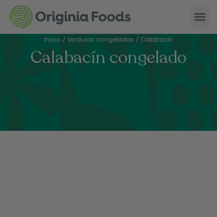
Inicio
/
Verduras congeladas
/
Calabacín
Calabacín congelado