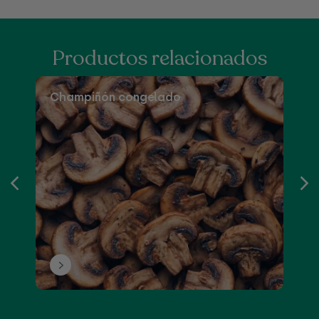
Productos relacionados
Champiñón congelado
P