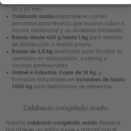
Variedad de cortes:
dados de 10 x 10 mm y
20 x 20 mm.
Calabacín asado:
disponible en cortes
pensados para recetas que buscan sabor a
cocina tradicional y un acabado braseado.
Bolsas desde 400 g hasta 1 kg
para marcas
de distribución o marca propia.
Bolsas de 2,5 kg
diseñadas para facilitar la
operativa en restauración, catering y
cocinas profesionales.
Granel e industria:
Cajas de 10 kg
, y
formatos industriales en
octavines de hasta
1.000 kg
para fabricantes de alimentos.
Calabacín congelado asado
Nuestro
calabacín congelado asado
destaca
por ofrecer un sabor suave y natural con el