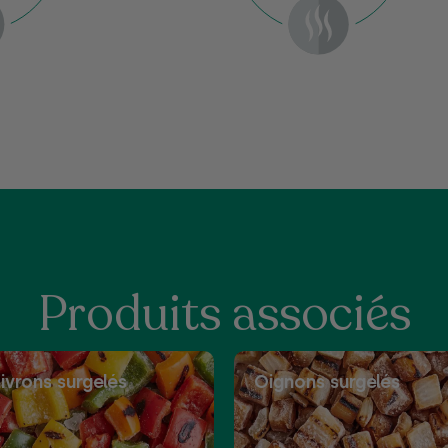
Produits associés
ivrons surgelés
Oignons surgelés