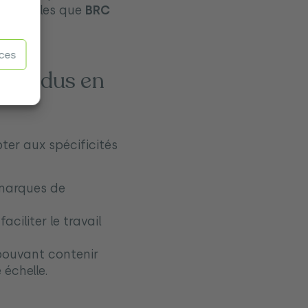
tes, telles que
BRC
nces
s vendus en
er aux spécificités
 marques de
iliter le travail
 pouvant contenir
échelle.