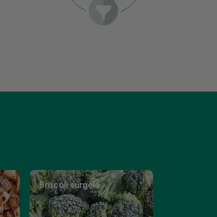
Brocoli surgelé
Pois surge