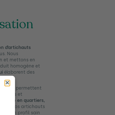
sation
n d’artichauts
sus. Nous
on et mettons en
oduit homogène et
ui
élaborent des
ons qui permettent
s pertes et
t coupé en quartiers,
sons
.
Nos artichauts
rver un profil sain