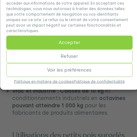
produit.
accéder aux informations de votre appareil. En acceptant ces
technologies, vous nous autorisez à traiter des données telles
Afin de répondre aux besoins du commerce de
que votre comportement de navigation ou vos identifiants
détail, de l’industrie agroalimentaire et de la
uniques sur ce site. Le refus ou le retrait de votre consentement
peut avoir un impact négatif sur certaines fonctionnalités et
restauration, nous proposons différents
caractéristiques.
formats de conditionnement pour
les petits
pois surgelés
:
Accepter
Sacs de 400 g à 1 kg
pour les marques de
Refuser
distributeurs ou les marques propres.
Sacs de 2,5 kg conçus
pour faciliter le
Voir les préférences
travail dans la restauration, le traiteur et les
Politique en matière de cookies
Politique de confidentialité
cuisines professionnelles.
Vrac et industrie :
Caisses de 10 kg
et
conditionnements industriels en
octavines
pouvant atteindre 1 000 kg
pour les
fabricants de produits alimentaires.
Utilisations des petits pois surgelés