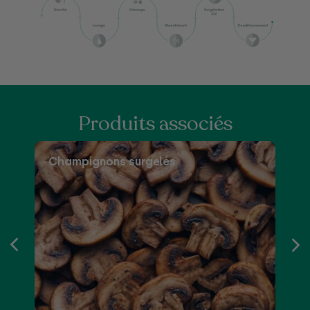
Produits associés
Champignons surgelés
P